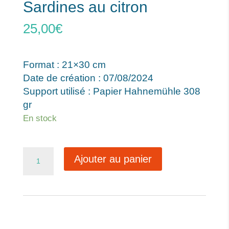
Sardines au citron
25,00
€
Format : 21×30 cm
Date de création : 07/08/2024
Support utilisé : Papier Hahnemühle 308
gr
En stock
quantité
Ajouter au panier
de
Sardines
au
citron