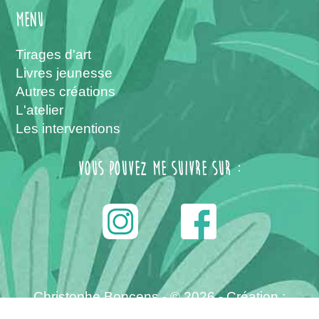
menu
Tirages d'art
Livres jeunesse
Autres créations
L'atelier
Les interventions
Vous pouvez me suivre sur :
------
Christophe Boncens - © 2026 -
Création :
Allovox