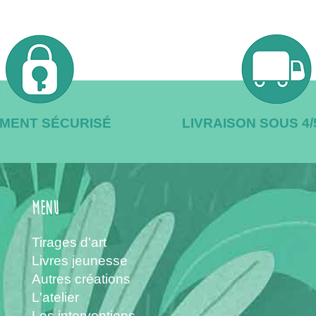
EMENT SÉCURISÉ
LIVRAISON SOUS 4
menu
Tirages d'art
Livres jeunesse
Autres créations
L'atelier
Les interventions