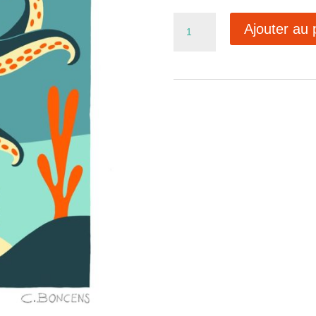
quantité
Ajouter au 
de
Ref139