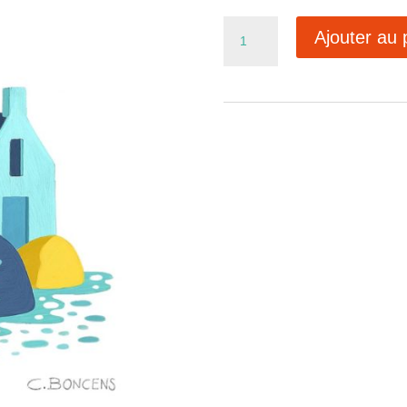
quantité
Ajouter au 
de
Ref115