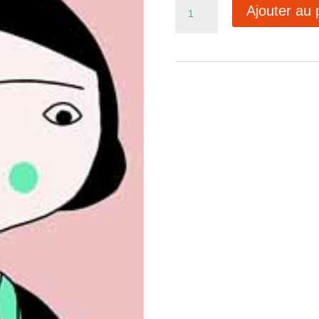
quantité
Ajouter au 
de
Marque-
page