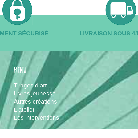
EMENT SÉCURISÉ
LIVRAISON SOUS 4
menu
Tirages d'art
Livres jeunesse
Autres créations
L'atelier
Les interventions