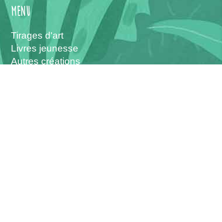
menu
Tirages d'art
Livres jeunesse
Autres créations
L'atelier
Les interventions
Vous pouvez me suivre sur :
------
Christophe Boncens - © 2026 -
Création :
Allovox