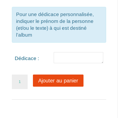
Pour une dédicace personnalisée,
indiquer le prénom de la personne
(et/ou le texte) à qui est destiné
l’album
Dédicace :
quantité
Ajouter au panier
de
L'huître
ne
lâche
rien