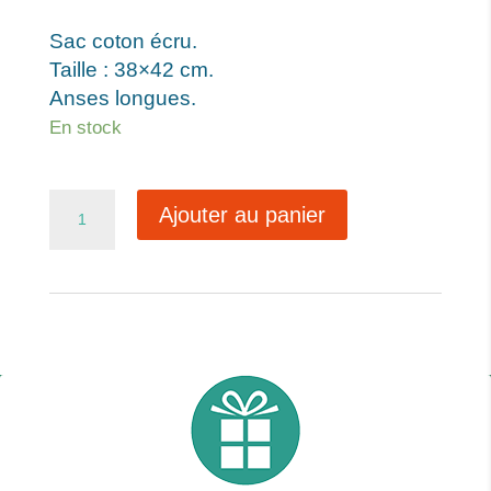
Sac coton écru.
Taille : 38×42 cm.
Anses longues.
En stock
quantité
Ajouter au panier
de
Les
poissons