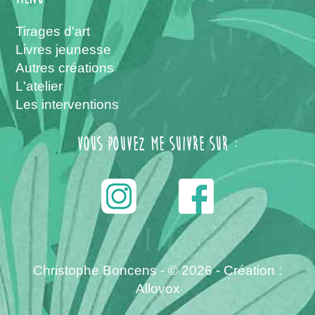
Tirages d'art
Livres jeunesse
Autres créations
L'atelier
Les interventions
Vous pouvez me suivre sur :
------
Christophe Boncens - © 2026 -
Création :
Allovox