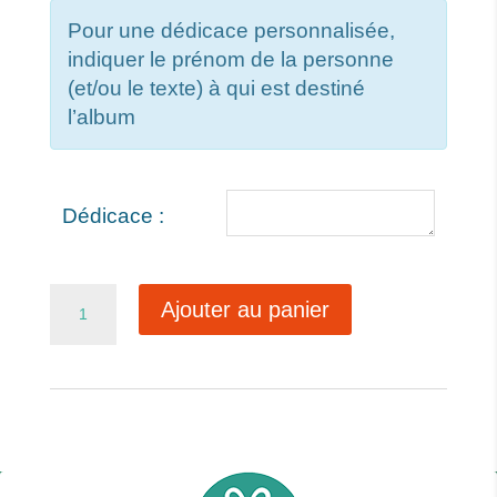
Pour une dédicace personnalisée,
indiquer le prénom de la personne
(et/ou le texte) à qui est destiné
l’album
Dédicace :
quantité
Ajouter au panier
de
Le
rouget
voit
rouge