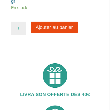
gr
En stock
quantité
Ajouter au panier
de
Le
petit
quai
LIVRAISON OFFERTE DÈS 40€