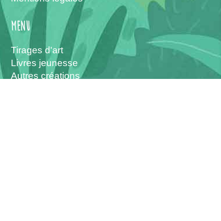
menu
Tirages d'art
Livres jeunesse
Autres créations
L'atelier
Les interventions
Vous pouvez me suivre sur :
------
Christophe Boncens - © 2026 -
Création :