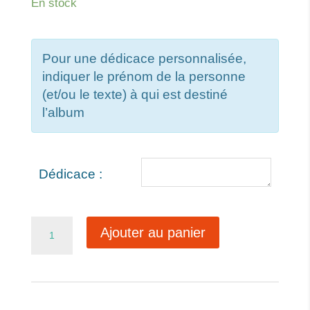
En stock
Pour une dédicace personnalisée,
indiquer le prénom de la personne
(et/ou le texte) à qui est destiné
l’album
Dédicace :
quantité
Ajouter au panier
de
Le
petit
pêcheur