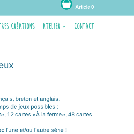
Article 0
tres créations
ATELIER
CONTACT
eux
çais, breton et anglais.
mps de jeux possibles :
t», 12 cartes «À la ferme», 48 cartes
 l’une et/ou l’autre série !