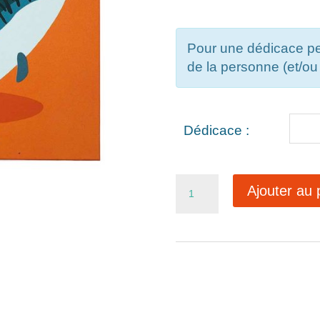
Pour une dédicace pe
de la personne (et/ou 
Dédicace :
quantité
Ajouter au 
de
Le
maquereau
fait
le
chef