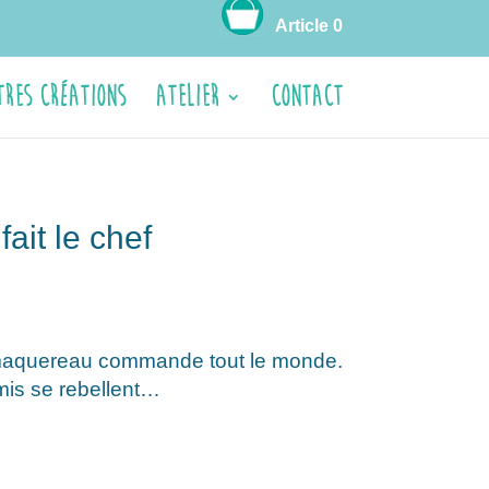
Article 0
tres créations
ATELIER
CONTACT
ait le chef
 maquereau commande tout le monde.
mis se rebellent…