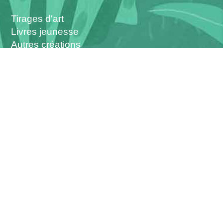
Tirages d'art
Livres jeunesse
Autres créations
L'atelier
Les interventions
Vous pouvez me suivre sur :
------
Christophe Boncens - © 2026 -
Création :
Allovox