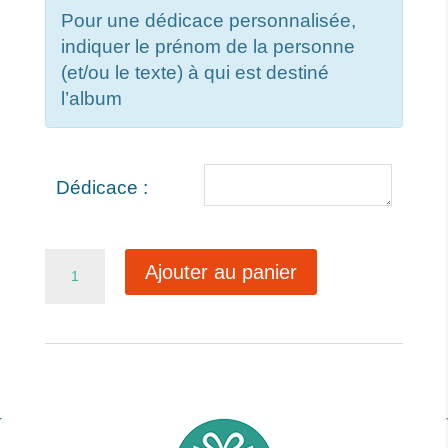
Pour une dédicace personnalisée,
indiquer le prénom de la personne
(et/ou le texte) à qui est destiné
l’album
Dédicace :
quantité
Ajouter au panier
de
LE
CHAT
PERCHÉ