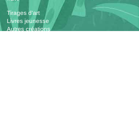
Tirages d'art
Livres jeunesse
Autres créations
L'atelier
Les interventions
Vous pouvez me suivre sur :
------
Christophe Boncens - © 2026 -
Création :
Allovox