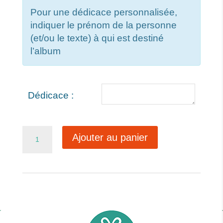
Pour une dédicace personnalisée,
indiquer le prénom de la personne
(et/ou le texte) à qui est destiné
l’album
Dédicace :
quantité
Ajouter au panier
de
La
licorne
discrète