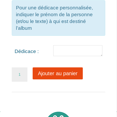
Pour une dédicace personnalisée,
indiquer le prénom de la personne
(et/ou le texte) à qui est destiné
l’album
Dédicace :
quantité
Ajouter au panier
de
La
baleine
sauveteuse