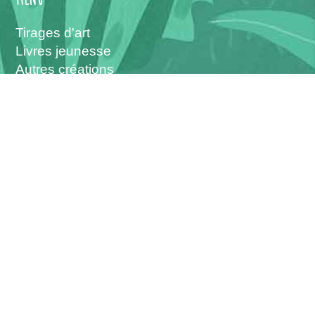
Tirages d'art
Livres jeunesse
Autres créations
L'atelier
Les interventions
Vous pouvez me suivre sur :
------
Christophe Boncens - © 2026 -
Création :
Allovox