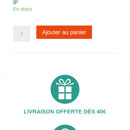
gr
En stock
quantité
Ajouter au panier
de
dans
mes
bras
LIVRAISON OFFERTE DÈS 40€