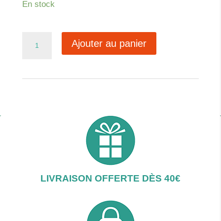
En stock
quantité
Ajouter au panier
de
Au
coeur
de
la
forêt
LIVRAISON OFFERTE DÈS 40€