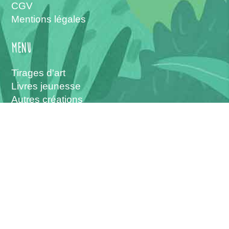
CGV
Mentions légales
menu
Tirages d'art
Livres jeunesse
Autres créations
L'atelier
Les interventions
Vous pouvez me suivre sur :
------